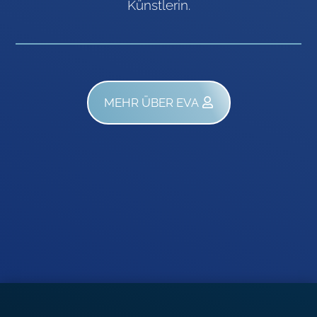
Künstlerin.
MEHR ÜBER EVA
AptekaWarszawa24.com