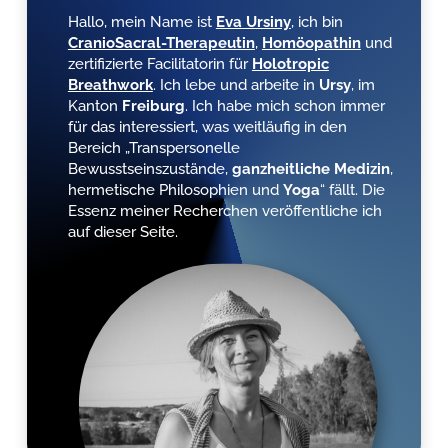
Hallo, mein Name ist
Eva Ursiny
, ich bin
CranioSacral-Therapeutin
,
Homöopathin
und
zertifizierte Facilitatorin für
Holotropic
Breathwork
. Ich lebe und arbeite in
Ursy
, im
Kanton
Freiburg
. Ich habe mich schon immer
für das interessiert, was weitläufig in den
Bereich „Transpersonelle
Bewusstseinszustände,
ganzheitliche
Medizin
,
hermetische Philosophien und
Yoga
“ fällt. Die
Essenz meiner Recherchen veröffentliche ich
auf dieser Seite.