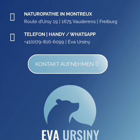
NATUROPATHIE IN MONTREUX

Route d’Ursy 19 | 1675 Vauderens | Freiburg
TELEFON | HANDY / WHATSAPP

+41(0)79-816-6099 | Eva Ursiny
KONTAKT AUFNEHMEN
EVA
URSINY