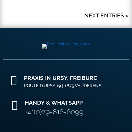
NEXT ENTRIES »

PRAXIS IN URSY, FREIBURG
ROUTE D’URSY 19 | 1675 VAUDERENS

HANDY & WHATSAPP
+41(0)79-816-6099