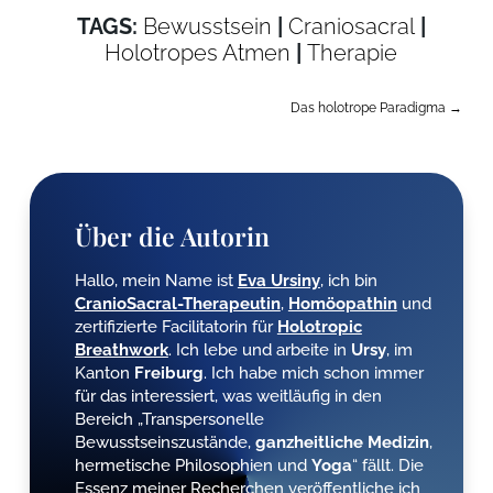
TAGS:
Bewusstsein
|
Craniosacral
|
AptekaWarszawa24.com
Holotropes Atmen
|
Therapie
Das holotrope Paradigma
→
Über die Autorin
Hallo, mein Name ist
Eva Ursiny
, ich bin
CranioSacral-Therapeutin
,
Homöopathin
und
zertifizierte Facilitatorin für
Holotropic
Breathwork
. Ich lebe und arbeite in
Ursy
, im
Kanton
Freiburg
. Ich habe mich schon immer
für das interessiert, was weitläufig in den
Bereich „Transpersonelle
Bewusstseinszustände,
ganzheitliche
Medizin
,
hermetische Philosophien und
Yoga
“ fällt. Die
Essenz meiner Recherchen veröffentliche ich